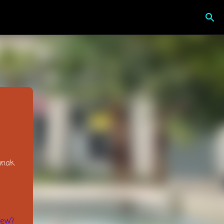
inak
iew?