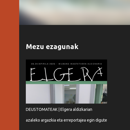
Mezu ezagunak
DEUSTOMATEAK | Elgera aldizkarian
azaleko argazkia eta erreportajea egin digute