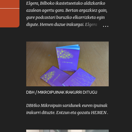
Elgera, Bilboko ikastetxeetako aldizkariko
azalean agertu gara. Bertan argazkiez gain,
gure podcastari buruzko elkarrizketa egin
digute. Hemen duzue irakurgai. Elgera
2025eko maiatza
DBH / MIKROIPUINAK IRAKURRI DITUGU
DBHko Mikroipuin saridunek euren ipuinak
irakurri dituzte. Entzun eta gozatu HEMEN .