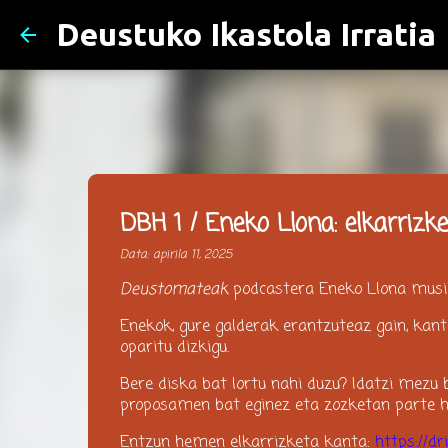
Deustuko Ikastola Irratia
DBH 1 / Eneko Llona: elkarrizk
Data:
apirila 11, 2025
Deustomateak
podcastera Eneko Llona musik
Enekok, gure galderak erantzuteaz gain, kant
oparitu dizkigu.
Bere diska bat lortu nahi duzu? Idatzi mezu
proposamen bat eginez eta zozketan parte h
Entzun hemen elkarrizketa kanta:
https://d