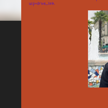
usp=drive_link